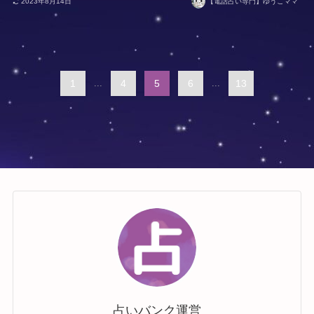
2023年8月14日
【電話占い専門】ゆうこママ
1
...
4
5
6
...
13
占いバンク運営