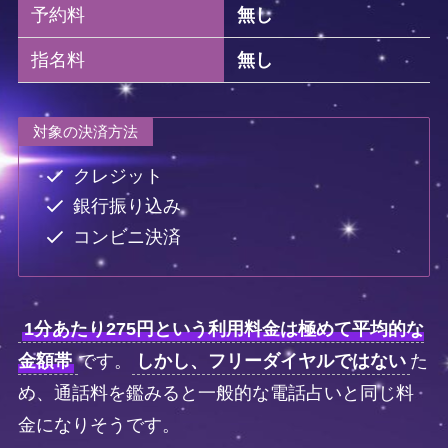
予約料
無し
指名料
無し
対象の決済方法
クレジット
銀行振り込み
コンビニ決済
1分あたり275円という利用料金は極めて平均的な
金額帯
です。
しかし、フリーダイヤルではない
た
め、通話料を鑑みると一般的な電話占いと同じ料
金になりそうです。