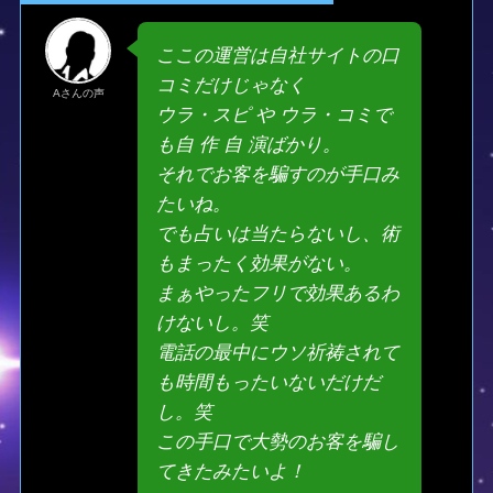
ここの運営は自社サイトの口
コミだけじゃなく
Aさんの声
ウラ・スピ や ウラ・コミで
も自 作 自 演ばかり。
それでお客を騙すのが手口み
たいね。
でも占いは当たらないし、術
もまったく効果がない。
まぁやったフリで効果あるわ
けないし。笑
電話の最中にウソ祈祷されて
も時間もったいないだけだ
し。笑
この手口で大勢のお客を騙し
てきたみたいよ！