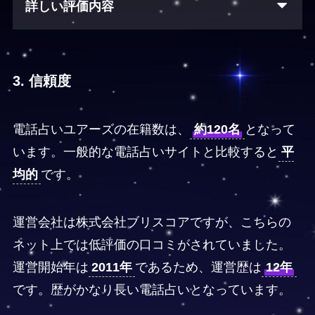
詳しい評価内容
3. 信頼度
電話占いユアーズの在籍数は、
約120名
となって
います。一般的な電話占いサイトと比較すると
平
均的
です。
運営会社は株式会社ブリスコアですが、こちらの
ネット上では低評価の口コミがされていました。
運営開始年は
2011年
であるため、運営歴は
12年
です。歴がかなり長い電話占いとなっています。