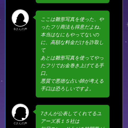
ここは雛形写真を使った、や
ったフリ商法も得意だよね。
Bさんの声
本当はなにもやってないの
に、高額な料金だけを詐取し
て
あとは雛形写真を使ってやっ
たフリでお金巻き上げてる手
口。
悪質で悪徳な占い師が考える
手口は恐ろしいですよ。
7さんが公表してくれてるユ
アーズ系１５社は
Cさんの声