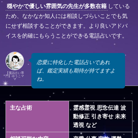
穏やかで優しい雰囲気の先生が多数在籍
している
ため、なかなか知人には相談しづらいことでも気
にせず相談することができます。より良いアドバ
イスを的確にもらうことができる電話占いです。
恋愛に特化した電話占いであれ
ば、鑑定実績も期待が持てますよ
【電話占い専
門】ゆうこマ
ね。
マ
主な占術
霊感霊視 思念伝達 波
動修正 引き寄せ 未来
透視 など