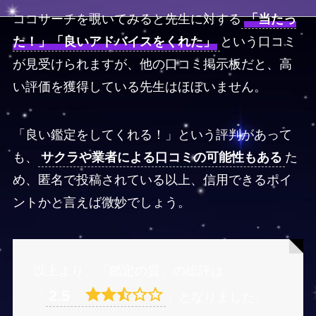
ココサーチを覗いてみると先生に対する
「当たっ
た！」「良いアドバイスをくれた」
という口コミ
が見受けられますが、他の口コミ掲示板だと、高
い評価を獲得している先生はほぼいません。
「良い鑑定をしてくれる！」という評判があって
も、
サクラや業者による口コミの可能性もある
た
め、匿名で投稿されている以上、信用できるポイ
ントかと言えば微妙でしょう。
以上より、「鑑定の質」の総評は、
2.5
「
」となりました。