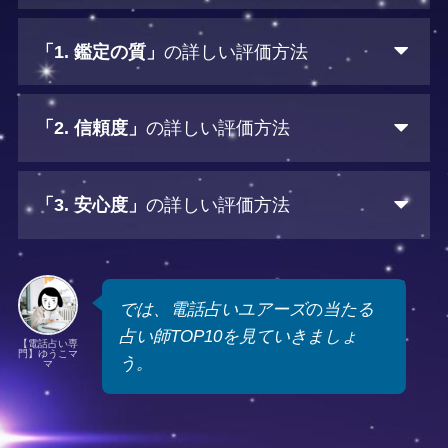
「1. 鑑定の質」
の詳しい評価方法
「2. 信頼度」
の詳しい評価方法
「3. 安心度」
の詳しい評価方法
では、電話占いユアーズ
の
当たる
占い師TOP10を見ていきましょ
【電話占い専
門】ゆうこマ
う。
マ