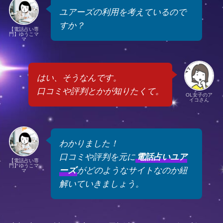
ユアーズの利用を考えているので
すか？
【電話占い専
門】ゆうこマ
マ
はい、そうなんです。
口コミや評判とかが知りたくて。
OL女子のア
イコさん
わかりました！
口コミや評判を元に
電話占いユア
【電話占い専
門】ゆうこマ
ーズ
がどのようなサイトなのか紐
マ
解いていきましょう。