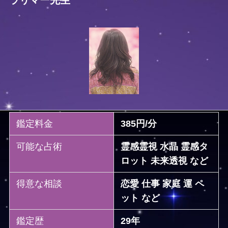
ラリマー先生
鑑定料金
385円/分
可能な占術
霊感霊視 水晶 霊感タ
ロット 未来透視 など
得意な相談
恋愛 仕事 家庭 運 ペ
ット など
鑑定歴
29年