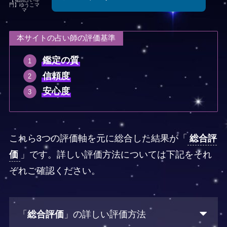
門】ゆうこマ
マ
本サイトの占い師の評価基準
鑑定の質
信頼度
安心度
これら3つの評価軸を元に総合した結果が「
総合評
価
」です。詳しい評価方法については下記をそれ
ぞれご確認ください。
「
総合評価
」の詳しい評価方法