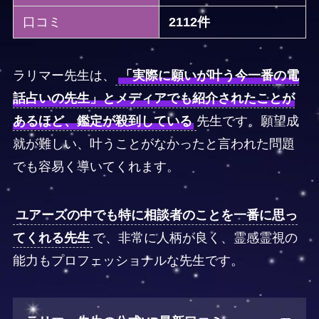
口コミ
2112件
ラリマー先生は、
「実際に願いが叶う今一番の電
話占いの先生」とメディアでも紹介されたことが
あるほど、鑑定が殺到している
先生です。願望成
就が難しい、叶うことがなかったと言われた問題
でも容易く導いてくれます。
ユアーズの中でも特に相談者のことを一番に思っ
てくれる先生
で、非常に人柄が良く、霊感霊視の
能力もプロフェッショナルな先生です。