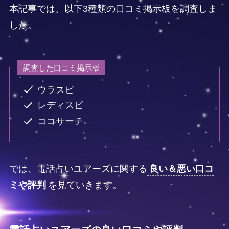
本記事では、以下3種類の口コミ掲示板を調査しま
した。
調査した口コミ掲示板
ウラスピ
レディスピ
ココサーチ
では、電話占いユアーズに関する
良い＆悪い口コ
ミや評判
を見ていきます。