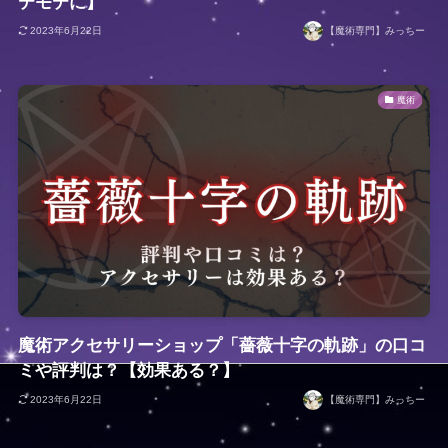
テモテに】
2023年6月22日
【魔術専門】みっちー
魔術
魔術アクセサリーショップ「薔薇十字の軌跡」の口コ
ミや評判は？【効果ある？】
2023年6月22日
【魔術専門】みっちー