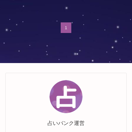
1
占いバンク運営