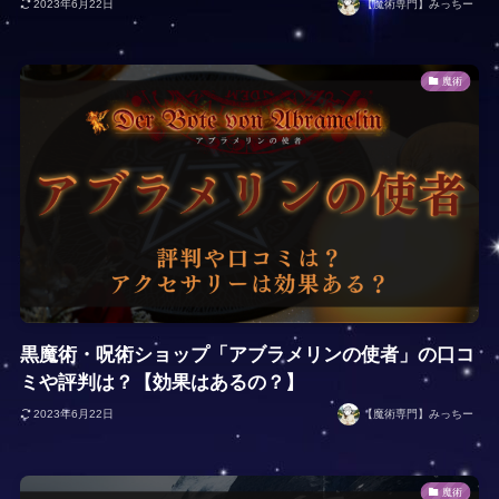
2023年6月22日
【魔術専門】みっちー
魔術
黒魔術・呪術ショップ「アブラメリンの使者」の口コ
ミや評判は？【効果はあるの？】
2023年6月22日
【魔術専門】みっちー
魔術