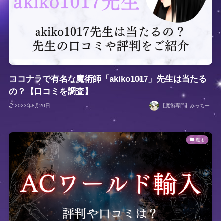
ココナラで有名な魔術師「akiko1017」先生は当たる
の？【口コミを調査】
2023年8月20日
【魔術専門】みっちー
魔術