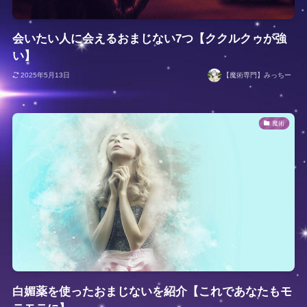
会いたい人に会えるおまじない7つ【ククルクゥが強
い】
2025年5月13日
【魔術専門】みっちー
魔術
白媚薬を使ったおまじないを紹介【これであなたもモ