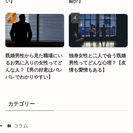
い】
紹介】
既婚男性から見た職場にい
独身女性と二人で会う既婚
るお気に入りの女性ってど
男性ってどんな心理？【友
んな人？【男の好意はバレ
情も愛情もある】
バレでわかりやすい】
カテゴリー
コラム