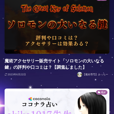
魔術アクセサリー販売サイト「ソロモンの大いなる
鍵」の評判や口コミは？【調査しました】
2023年6月22日
【魔術専門】みっちー
魔術